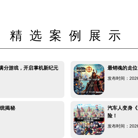
精选案例展示
P满分游戏，开启掌机新纪元
最销魂的走位
发布时间：2026-0
系统揭秘
汽车人变身《
险！
发布时间：2026-0