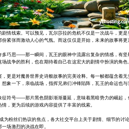
的剧情线索。可以预见，瓦尔莎拉的危机不仅是一次战斗，更是
那份紧张而激动人心的气氛。而这仅仅是开始，未来的故事将更
许多巧思——那一瞬间，瓦王的眼神中流露出复杂的情感，有坚
这场战争的胜利，也在期待着自己在这宏大的剧情中扮演的角色
宴，更是对魔兽世界史诗般故事的完美诠释。每一帧都蕴含着无
。想象一下，亲临战场，指挥兄弟们冲锋陷阵，瓦王的命运也与
象征符号——那片黑色阴影渐渐蔓延，意味着黑暗势力的崛起，
热情，更为后续的游戏内容提供了丰富的线索。
经成为粉丝们热议的焦点，各大社交平台上关于剧情、细节的讨
那一场激烈的决战在即。