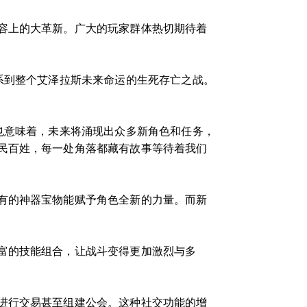
容上的大革新。广大的玩家群体热切期待着
系到整个艾泽拉斯未来命运的生死存亡之战。
也意味着，未来将涌现出众多新角色和任务，
民百姓，每一处角落都藏有故事等待着我们
有的神器宝物能赋予角色全新的力量。而新
富的技能组合，让战斗变得更加激烈与多
进行交易甚至组建公会。这种社交功能的增