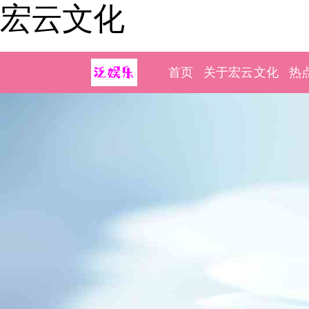
宏云文化
首页
关于宏云文化
热