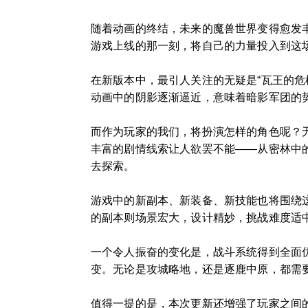
随着动画的终结，未来的魔兽世界变得愈发
游戏上线的那一刻，将自己的力量投入到这
在新版本中，最引人关注的无疑是“瓦王的
动画中的阴影逐渐逼近，意味着暗影军团的
而作为玩家的我们，将扮演怎样的角色呢？
丰富的剧情线索让人欲罢不能——从密林中
去探索。
游戏中的新副本、新装备、新技能也将围绕
的副本则场景宏大，设计精妙，挑战难度适
一个令人振奋的变化是，战斗系统得到全面
变。无论是攻城略地，还是逐鹿中原，都需
值得一提的是，本次更新还增强了玩家之间