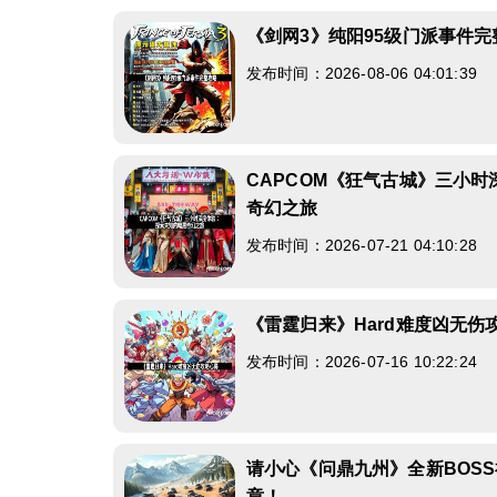
《剑网3》纯阳95级门派事件完
发布时间：2026-08-06 04:01:39
CAPCOM《狂气古城》三小
奇幻之旅
发布时间：2026-07-21 04:10:28
《雷霆归来》Hard难度凶无伤
发布时间：2026-07-16 10:22:24
请小心《问鼎九州》全新BOS
章！